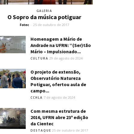
GALERIA
O Sopro da música potiguar
Fotec
-
25 de outubro de 2017
Homenagem a Mário de
Andrade na UFRN: “(Ser)tão
Mário – Impulsionado...
29 de agosto de 2024
CULTURA
O projeto de extensão,
Observatório Natureza
Potiguar, ofertou aula de
campo...
7 de agosto de 2024
CCHLA
Com mesma estrutura de
2016, UFRN abre 23ª edição
da Cientec
25 de outubro de 2017
DESTAQUE