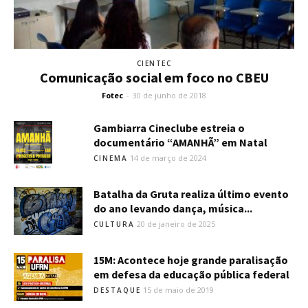
CIENTEC
Comunicação social em foco no CBEU
Fotec
-
30 de junho de 2018
Gambiarra Cineclube estreia o
documentário “AMANHÃ” em Natal
14 de março de 2024
CINEMA
Batalha da Gruta realiza último evento
do ano levando dança, música...
20 de janeiro de 2025
CULTURA
15M: Acontece hoje grande paralisação
em defesa da educação pública federal
15 de maio de 2019
DESTAQUE