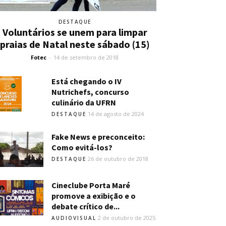
DESTAQUE
Voluntários se unem para limpar
praias de Natal neste sábado (15)
Fotec
-
14 de setembro de 2018
Está chegando o IV
Nutrichefs, concurso
culinário da UFRN
14 de agosto de 2024
DESTAQUE
Fake News e preconceito:
Como evitá-los?
26 de outubro de 2018
DESTAQUE
Cineclube Porta Maré
promove a exibição e o
debate crítico de...
2 de outubro de 2025
AUDIOVISUAL