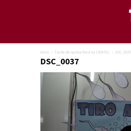
Início
Tarde de quinta-feira na CIENTEC
DSC_003
DSC_0037