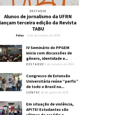
DESTAQUE
Alunos de jornalismo da UFRN
lançam terceira edição da Revista
TABU
Fotec
-
6 de dezembro de 2018
IV Seminário do PPGEM
inicia com discussões de
gênero, identidade e...
9 de outubro de 2024
DESTAQUE
Congresso de Extensão
Universitária reúne “perfis”
de todo o Brasil na...
28 de junho de 2018
CIENTEC
Em situação de violência,
APITE! Estudantes são
vítimas de assédio e...