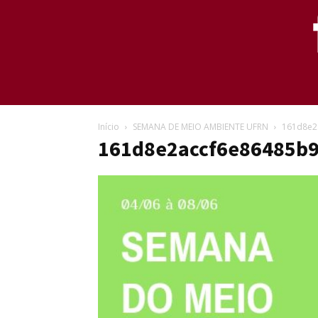
Início
SEMANA DE MEIO AMBIENTE UFRN
161d8e2
161d8e2accf6e86485b9