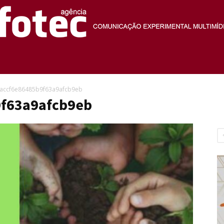
Agência
accf6e86485b9f63a9afcb9eb
f63a9afcb9eb
Fotec