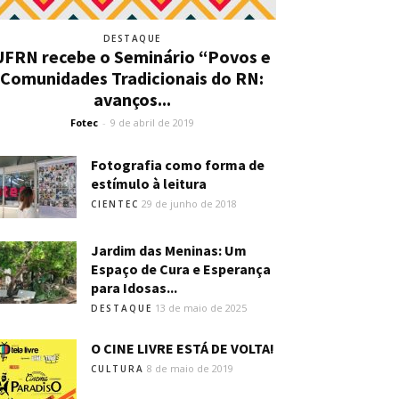
DESTAQUE
UFRN recebe o Seminário “Povos e
Comunidades Tradicionais do RN:
avanços...
Fotec
-
9 de abril de 2019
Fotografia como forma de
estímulo à leitura
29 de junho de 2018
CIENTEC
Jardim das Meninas: Um
Espaço de Cura e Esperança
para Idosas...
13 de maio de 2025
DESTAQUE
O CINE LIVRE ESTÁ DE VOLTA!
8 de maio de 2019
CULTURA