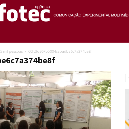
Agência
25 mil pessoas
60fc3d967b5004cebadbe6c7a374be8f
be6c7a374be8f
Fotec