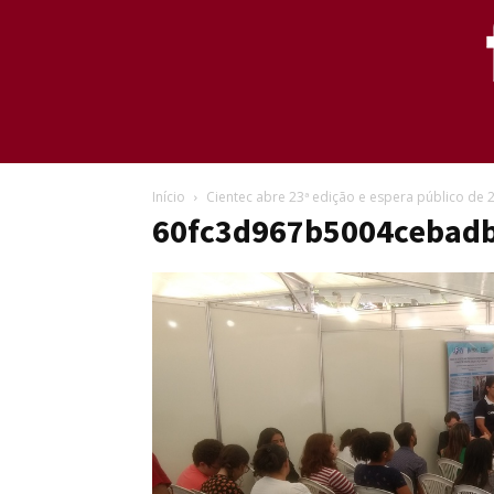
Início
Cientec abre 23ª edição e espera público de 
60fc3d967b5004cebad