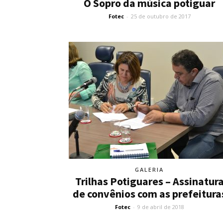
O Sopro da música potiguar
Fotec
-
25 de outubro de 2017
GALERIA
Trilhas Potiguares – Assinatur
de convênios com as prefeitura
Fotec
-
9 de abril de 2018