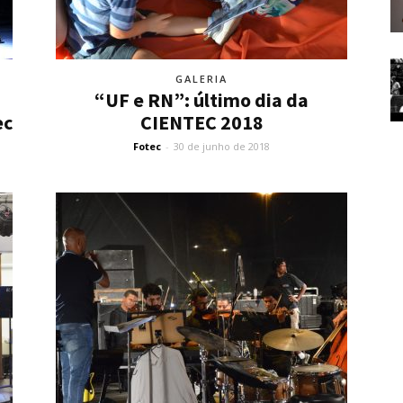
GALERIA
“UF e RN”: último dia da
ec
CIENTEC 2018
Fotec
-
30 de junho de 2018