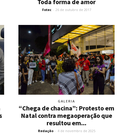
Toda forma de amor
Fotec
-
26 de outubro de 2017
GALERIA
a
“Chega de chacina”: Protesto em
s
Natal contra megaoperação que
resultou em...
Redação
-
4 de novembro de 2025