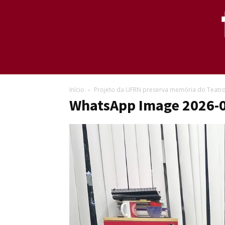
Início
Projeto da UFRN preserva memória do Teatro 
WhatsApp Image 2026-0