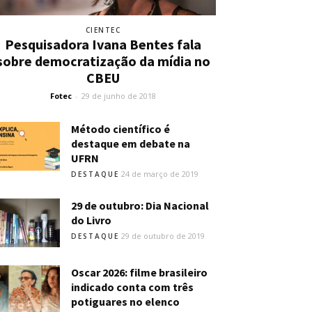
CIENTEC
Pesquisadora Ivana Bentes fala
sobre democratização da mídia no
CBEU
Fotec
-
29 de junho de 2018
Método científico é
destaque em debate na
UFRN
24 de março de 2019
DESTAQUE
29 de outubro: Dia Nacional
do Livro
29 de outubro de 2019
DESTAQUE
Oscar 2026: filme brasileiro
indicado conta com três
potiguares no elenco