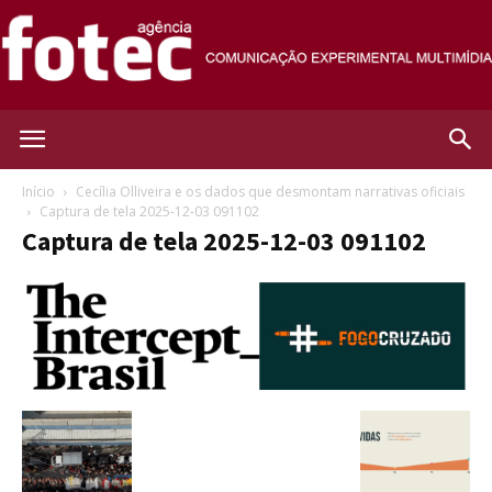
Agência
Início
Cecília Olliveira e os dados que desmontam narrativas oficiais
Captura de tela 2025-12-03 091102
Captura de tela 2025-12-03 091102
Fotec