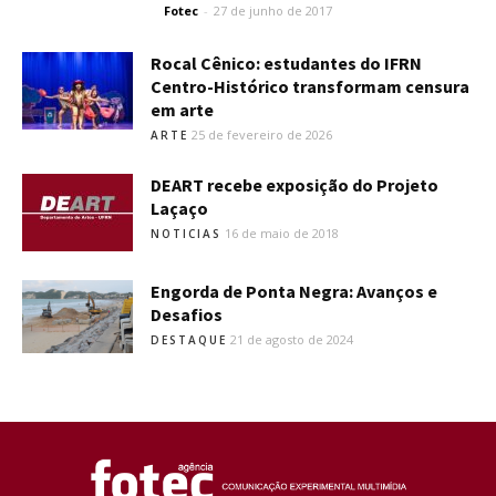
Fotec
-
27 de junho de 2017
Rocal Cênico: estudantes do IFRN
Centro-Histórico transformam censura
em arte
25 de fevereiro de 2026
ARTE
DEART recebe exposição do Projeto
Laçaço
16 de maio de 2018
NOTICIAS
Engorda de Ponta Negra: Avanços e
Desafios
21 de agosto de 2024
DESTAQUE