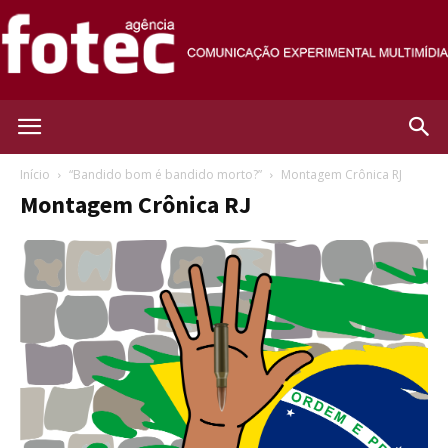
Agência
Início
“Bandido bom é bandido morto?”
Montagem Crônica RJ
Montagem Crônica RJ
Fotec