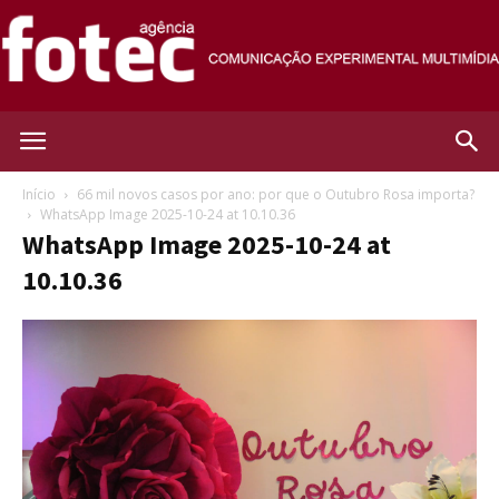
Agência
Início
66 mil novos casos por ano: por que o Outubro Rosa importa?
WhatsApp Image 2025-10-24 at 10.10.36
WhatsApp Image 2025-10-24 at
Fotec
10.10.36