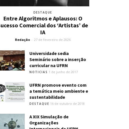
DESTAQUE
Entre Algoritmos e Aplausos: O
ucesso Comercial dos ‘Artistas’ de
IA
Redação
-
27 de fevereiro de 2026
Universidade sedia
Seminário sobre a inserção
curricular na UFRN
1 de junho de 2017
NOTICIAS
UFRN promove evento com
a temática meio ambiente e
sustentabilidade
16 de outubro de 2018
DESTAQUE
A XIX Simulação de
Organizações
Internacionais da UFRN