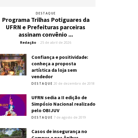
DESTAQUE
Programa Trilhas Potiguares da
UFRN e Prefeituras parceiras
assinam convênio ...
Redação
-
25 de abril de 2026
Confiança e positividade:
conheça a proposta
artística da loja sem
vendedor
20 de dezembro de 2018
DESTAQUE
UFRN sedia a II edição de
Simpósio Nacional realizado
pelo OBIJUV
7 de agosto de 2019
DESTAQUE
Casos de insegurança no
Campus e nos ônibus