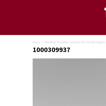
Início
GALERIA: Protesto contra a PEC da Blindagem
1000309937