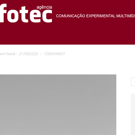
Agência
 em Natal – 21/09/2025
1000309937
Fotec