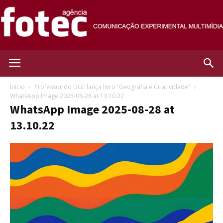
Agência
Início
Professor do DGE lança livro “Geografia e Criatividade”
WhatsApp Image 2025-08-28 at 13.10.22
WhatsApp Image 2025-08-28 at
Fotec
13.10.22