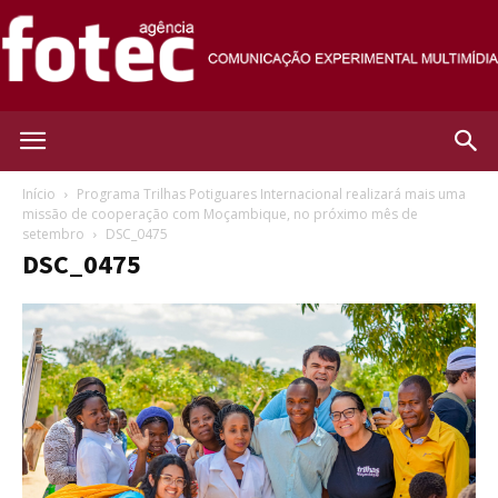
Agência
Início
Programa Trilhas Potiguares Internacional realizará mais uma
missão de cooperação com Moçambique, no próximo mês de
setembro
DSC_0475
Fotec
DSC_0475