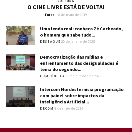
CULTURA
O CINE LIVRE ESTÁ DE VOLTA!
Fotec
-
8 de maio de 2019
Uma lenda real: conheça Zé Cacheado,
o homem que sabe tudo...
20 de janeiro de 2025
DESTAQUE
Democratização das mídias e
enfrentamento das desigualdades é
tema do segundo...
17 de outubro de 2023
COMPÚBLICA
Intercom Nordeste inicia programação
com painel sobre impactos da
Inteligência Artificial...
8 de maio de 2024
DECOM