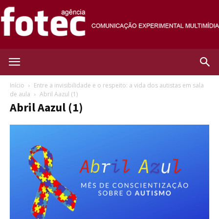
Agência
Início
Entre a invisibilidade e o respeito: a vida dos autistas em sala
de aula
Abril Aazul (1)
Abril Aazul (1)
Fotec