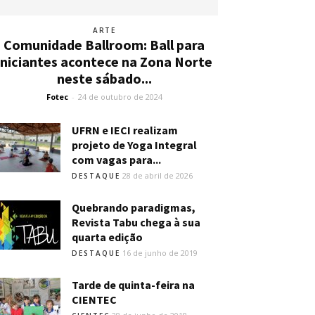
ARTE
Comunidade Ballroom: Ball para
iniciantes acontece na Zona Norte
neste sábado...
Fotec
-
24 de outubro de 2024
UFRN e IECI realizam
projeto de Yoga Integral
com vagas para...
28 de abril de 2026
DESTAQUE
Quebrando paradigmas,
Revista Tabu chega à sua
quarta edição
16 de junho de 2019
DESTAQUE
Tarde de quinta-feira na
CIENTEC