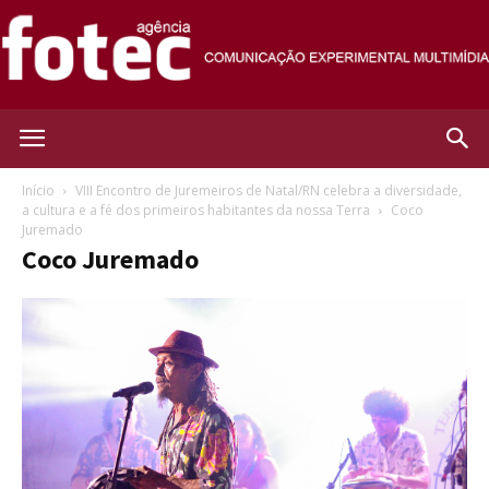
Agência
Início
VIII Encontro de Juremeiros de Natal/RN celebra a diversidade,
a cultura e a fé dos primeiros habitantes da nossa Terra
Coco
Juremado
Fotec
Coco Juremado