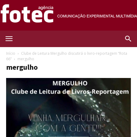
Agência
Início
Clube de Leitura Mergulho discutirá o livro-reportagem “Rota
66”
mergulho
mergulho
Fotec