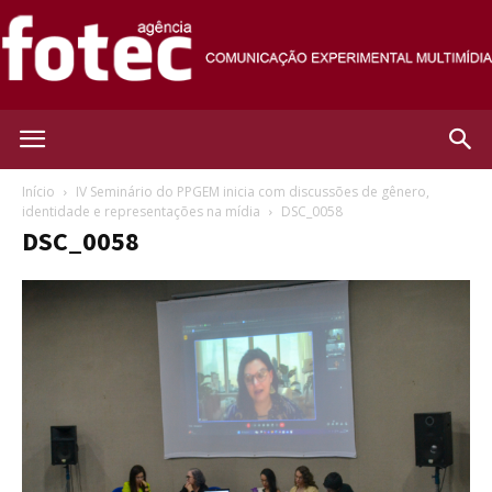
Agência
Início
IV Seminário do PPGEM inicia com discussões de gênero,
identidade e representações na mídia
DSC_0058
DSC_0058
Fotec