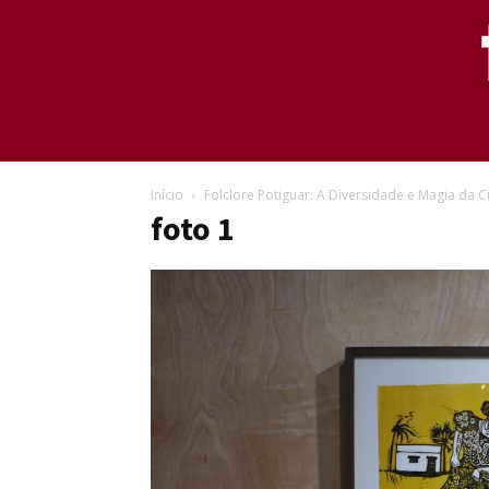
Início
Folclore Potiguar: A Diversidade e Magia da 
foto 1