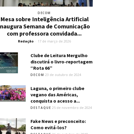
DECOM
Mesa sobre Inteligência Artificial
inaugura Semana de Comunicação
com professora convidada...
Redação
-
17 de março de 2026
Clube de Leitura Mergulho
discutirá o livro-reportagem
“Rota 66”
23 de outubro de 2024
DECOM
Laguna, o primeiro clube
vegano das Américas,
conquista o acesso a...
25 de novembro de 2024
DESTAQUE
Fake News e preconceito:
Como evitá-los?