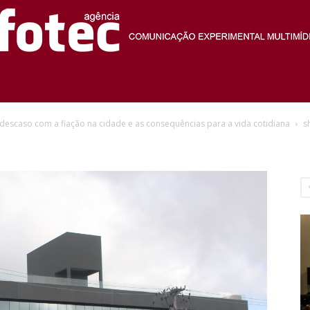
Agência
o descaso com a fiação na cidade e as consequências para a vida cotidiana
s
Fotec