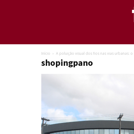
Início
A poluição visual dos fios nas vias urbanas: 
shopingpano