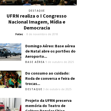
DESTAQUE
UFRN realiza o I Congresso
Nacional Imagem, Mídia e
Democracia
Fotec
-
8 de novembro de 2018
Domingo Aéreo: Base aérea
de Natal abre os portões do
Aeroporto...
9 de outubro de 2025
BASE AÉREA
Do consumo ao cuidado:
Roda de conversa e feira de
trocas...
3 de outubro de 2025
DESTAQUE
Projeto da UFRN preserva
memória do Teatro de
Cultura Popular Chico...