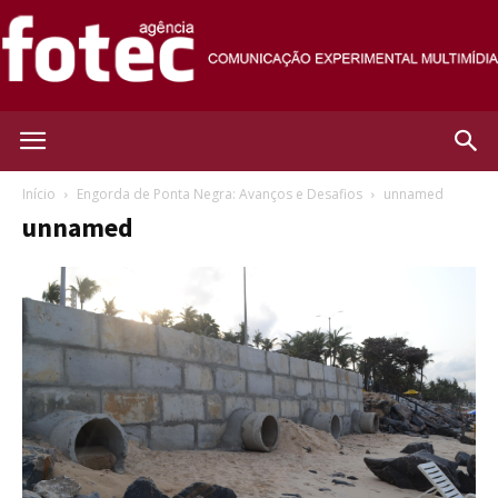
Agência
Início
Engorda de Ponta Negra: Avanços e Desafios
unnamed
unnamed
Fotec