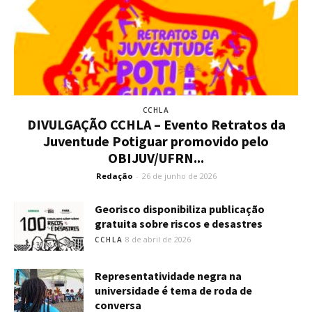
CCHLA
DIVULGAÇÃO CCHLA – Evento Retratos da
Juventude Potiguar promovido pelo
OBIJUV/UFRN...
Redação
-
26 de junho de 2026
Georisco disponibiliza publicação
gratuita sobre riscos e desastres
8 de abril de 2026
CCHLA
Representatividade negra na
universidade é tema de roda de
conversa