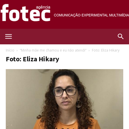
Agência
Início
“Minha mãe me chamou e eu não atendi”
Foto: Eliza Hikary
Foto: Eliza Hikary
Fotec