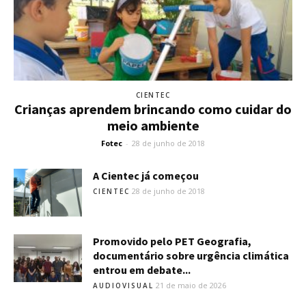
CIENTEC
Crianças aprendem brincando como cuidar do
meio ambiente
Fotec
-
28 de junho de 2018
A Cientec já começou
28 de junho de 2018
CIENTEC
Promovido pelo PET Geografia,
documentário sobre urgência climática
entrou em debate...
21 de maio de 2026
AUDIOVISUAL