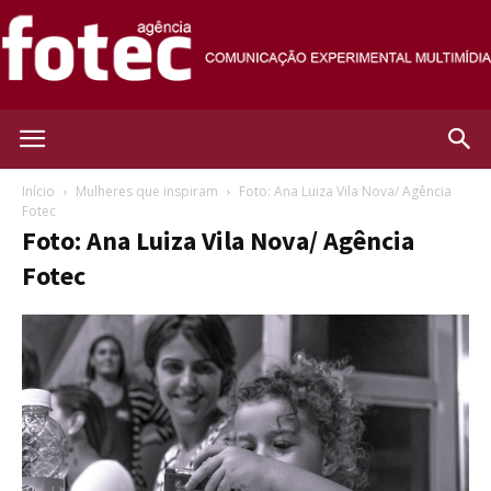
Agência
Início
Mulheres que inspiram
Foto: Ana Luiza Vila Nova/ Agência
Fotec
Foto: Ana Luiza Vila Nova/ Agência
Fotec
Fotec