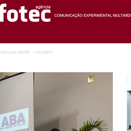
Agência
ovido pela ABA/RN
DSCN8055
Fotec