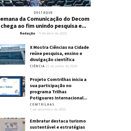
DESTAQUE
Semana da Comunicação do Decom
chega ao fim unindo pesquisa e...
Redação
-
9 de abril de 2025
X Mostra Ciências na Cidade
reúne pesquisa, ensino e
divulgação científica
22 de junho de 2026
CIÊNCIA
Projeto Comtrilhas inicia a
sua participação no
programa Trilhas
Potiguares Internacional...
COMTRILHAS
1 de setembro de 2025
Embratur destaca turismo
sustentável e estratégias