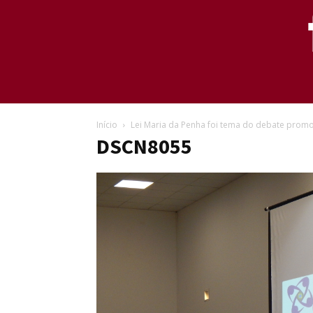
Início
Lei Maria da Penha foi tema do debate prom
DSCN8055