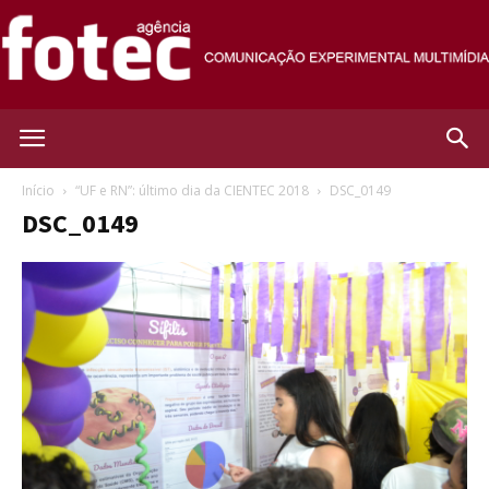
Agência
Início
“UF e RN”: último dia da CIENTEC 2018
DSC_0149
DSC_0149
Fotec