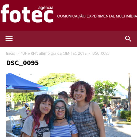
Agência
Início
“UF e RN”: último dia da CIENTEC 2018
DSC_0095
DSC_0095
Fotec