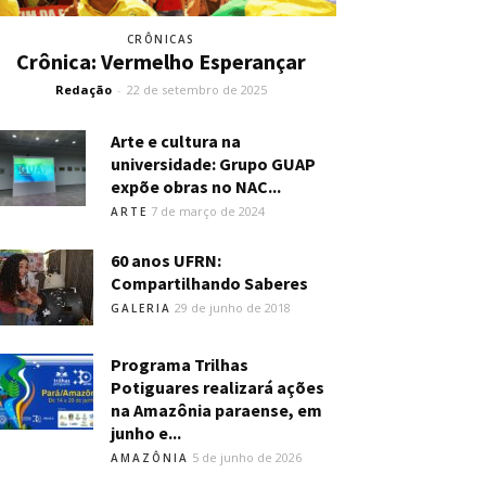
CRÔNICAS
Crônica: Vermelho Esperançar
Redação
-
22 de setembro de 2025
Arte e cultura na
universidade: Grupo GUAP
expõe obras no NAC...
7 de março de 2024
ARTE
60 anos UFRN:
Compartilhando Saberes
29 de junho de 2018
GALERIA
Programa Trilhas
Potiguares realizará ações
na Amazônia paraense, em
junho e...
5 de junho de 2026
AMAZÔNIA