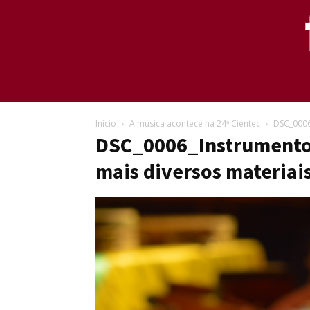
Início
A música acontece na 24ª Cientec
DSC_0006
DSC_0006_Instrumentos
mais diversos materiai