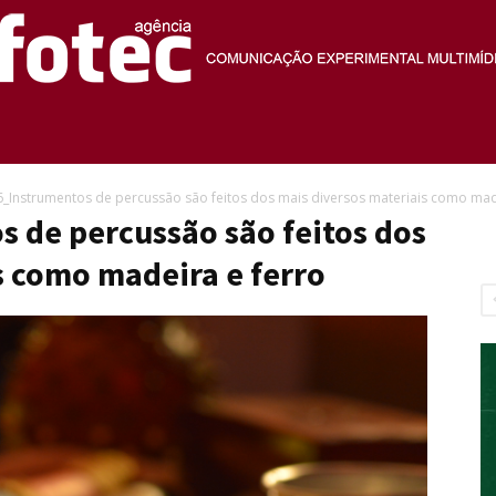
Agência
_Instrumentos de percussão são feitos dos mais diversos materiais como mad
 de percussão são feitos dos
s como madeira e ferro
Fotec