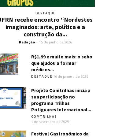
DESTAQUE
UFRN recebe encontro “Nordestes
imaginados: arte, política e a
construção da...
Redação
-
15 de junho de 2026
R$1,99 e muito mais: o sebo
que ajudou a formar
médicos...
16 de janeiro de 2025
DESTAQUE
Projeto Comtrilhas inicia a
sua participação no
programa Trilhas
Potiguares Internacional...
COMTRILHAS
1 de setembro de 2025
Festival Gastronômico da