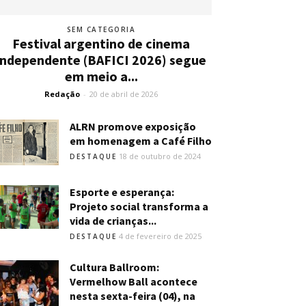
SEM CATEGORIA
Festival argentino de cinema
independente (BAFICI 2026) segue
em meio a...
Redação
-
20 de abril de 2026
ALRN promove exposição
em homenagem a Café Filho
18 de outubro de 2024
DESTAQUE
Esporte e esperança:
Projeto social transforma a
vida de crianças...
4 de fevereiro de 2025
DESTAQUE
Cultura Ballroom:
Vermelhow Ball acontece
nesta sexta-feira (04), na