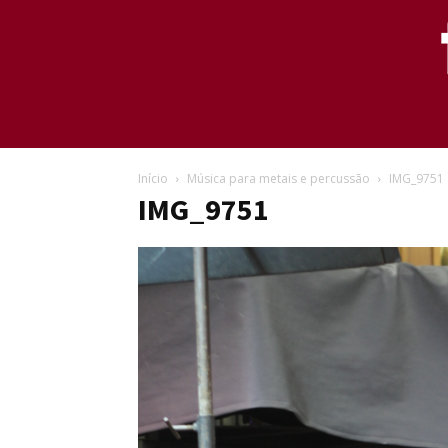
Início
Música para metais e percussão
IMG_9751
IMG_9751