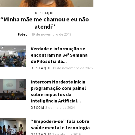
DESTAQUE
“Minha mãe me chamou e eu não
atendi”
Fotec
-
19 de novembro de 2019
Verdade e informação se
encontram na 34ª Semana
de Filosofia da...
11 de novembro de 2025
DESTAQUE
Intercom Nordeste inicia
programação com painel
sobre impactos da
Inteligência Artificial...
8 de maio de 2024
DECOM
“Empodere-se” fala sobre
saúde mental e tecnologia
3 de abril de 2019
DESTAQUE