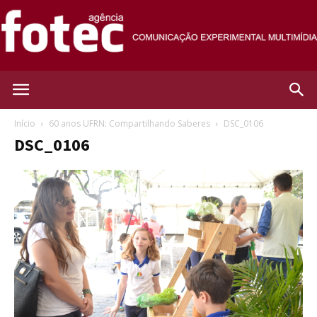
Agência
Início
60 anos UFRN: Compartilhando Saberes
DSC_0106
DSC_0106
Fotec