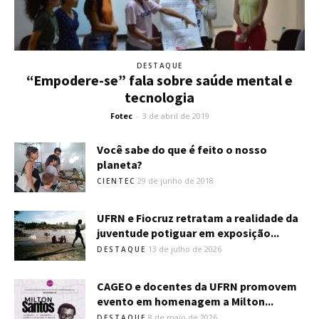
DESTAQUE
“Empodere-se” fala sobre saúde mental e
tecnologia
Fotec
-
3 de abril de 2019
Você sabe do que é feito o nosso
planeta?
29 de junho de 2018
CIENTEC
UFRN e Fiocruz retratam a realidade da
juventude potiguar em exposição...
13 de julho de 2026
DESTAQUE
CAGEO e docentes da UFRN promovem
evento em homenagem a Milton...
8 de maio de 2026
DESTAQUE