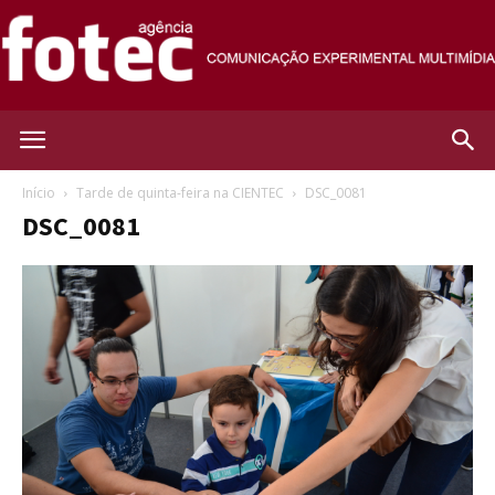
Agência
Início
Tarde de quinta-feira na CIENTEC
DSC_0081
DSC_0081
Fotec