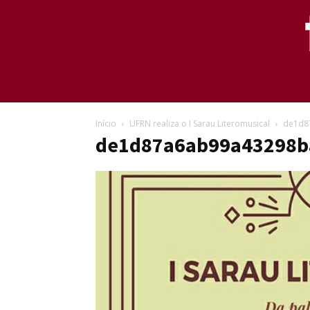
Início
UFRN realiza o I Sarau Literomusical
de1d8
de1d87a6ab99a43298b