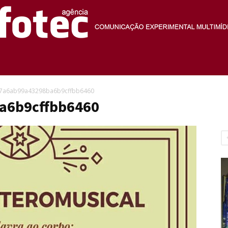
Agência
7a6ab99a43298ba6b9cffbb6460
a6b9cffbb6460
Fotec